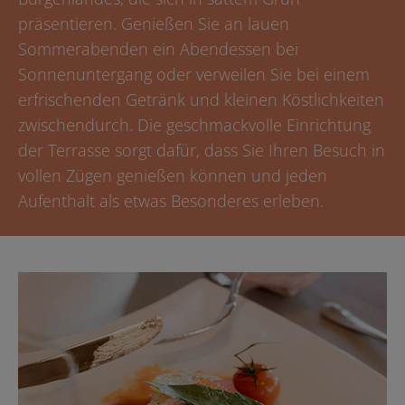
präsentieren. Genießen Sie an lauen
Sommerabenden ein Abendessen bei
Sonnenuntergang oder verweilen Sie bei einem
erfrischenden Getränk und kleinen Köstlichkeiten
zwischendurch. Die geschmackvolle Einrichtung
der Terrasse sorgt dafür, dass Sie Ihren Besuch in
vollen Zügen genießen können und jeden
Aufenthalt als etwas Besonderes erleben.