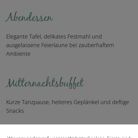
Abendessen
Elegante Tafel, delikates Festmahl und
ausgelassene Feierlaune bei zauberhaftem
Ambiente
Mitternachtsbuffet
Kurze Tanzpause, heiteres Geplänkel und deftige
Snacks