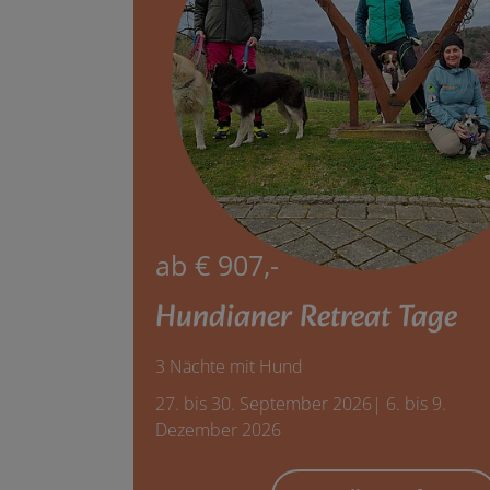
ab € 907,-
Hundianer Retreat Tage
3 Nächte mit Hund
27. bis 30. September 2026| 6. bis 9.
Dezember 2026