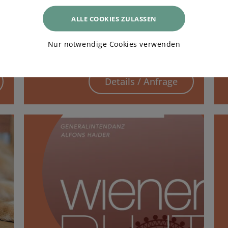
Zeit für uns
ALLE COOKIES ZULASSEN
2 Nächte inkl. Halbpension, Überwasser-
2
Massage, Tiefenentspannungsliege, private
Nur notwendige Cookies verwenden
Sauna/Dampfbad Nutzung
Details / Anfrage