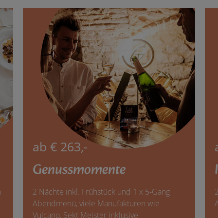
ab € 263,-
Genussmomente
n
2 Nächte inkl. Frühstück und 1 x 5-Gang
2
Abendmenü, viele Manufakturen wie
Vulcano, Sekt Meister inklusive