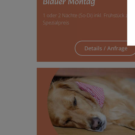
Blauer Montag
1 oder 2 Nächte (So-Di) inkl. Frühstück zum
Spezialpreis
Details / Anfrage