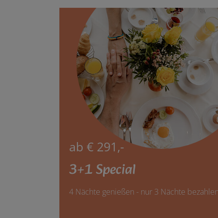
ab € 291,-
3+1 Special
4 Nächte genießen - nur 3 Nächte bezahle