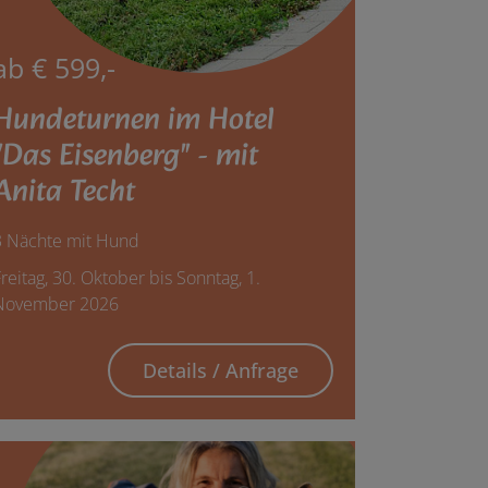
ab € 599,-
Hundeturnen im Hotel
"Das Eisenberg" - mit
Anita Techt
3 Nächte mit Hund
reitag, 30. Oktober bis Sonntag, 1.
November 2026
Details / Anfrage