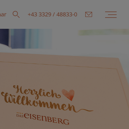
ar
+43 3329 / 48833-0
E-Mail