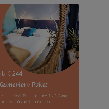
ab € 244,-
Kennenlern Paket
 Nächte inkl. Frühstück und 1 x 5-Gang
Abendmenü zum Kennenlernen