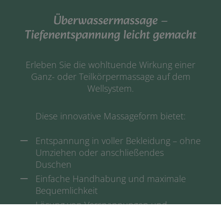
Überwassermassage –
Tiefenentspannung leicht gemacht
Erleben Sie die wohltuende Wirkung einer
Ganz- oder Teilkörpermassage auf dem
Wellsystem.
Diese innovative Massageform bietet:
Entspannung in voller Bekleidung – ohne
Umziehen oder anschließendes
Duschen
Einfache Handhabung und maximale
Bequemlichkeit
Lösung von Verspannungen und
Verkrampfungen durch gezielte