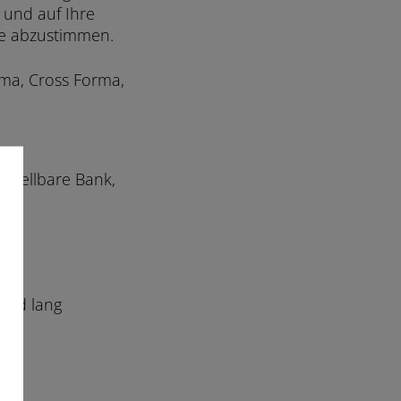
 und auf Ihre
se abzustimmen.
ma, Cross Forma,
rstellbare Bank,
 und lang