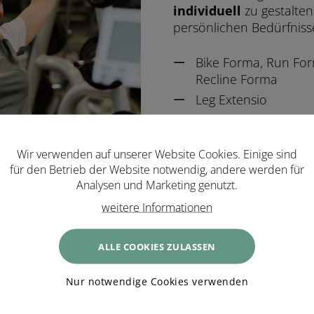
individuell
zu gestalten
persönlichen Bedürfnis
Bike Forma, Run For
Recline Forma
Leg Extensio
Shoulder Press
Waagrechte Bank, ve
Wir verwenden auf unserer Website Cookies. Einige sind
Lower Back Bank
für den Betrieb der Website notwendig, andere werden für
AB Crunch
Analysen und Marketing genutzt.
Unica Evolution
weitere Informationen
Cybex
Freie Gewichte kurz
ALLE COOKIES ZULASSEN
Sprossenwand
Gymnastikmatten
Nur notwendige Cookies verwenden
Gymnastikbälle