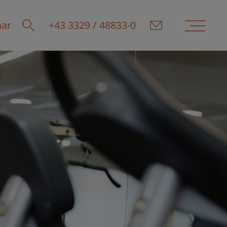
ar
+43 3329 / 48833-0
E-Mail