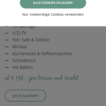
ALLE COOKIES ZULASSEN
ca. 34 m²
Badezimmer mit Badewanne
Nur notwendige Cookies verwenden
WC
Klimaanlage
LCD-TV
Fön, Safe & Telefon
Minibar
Küchenecke & Kaffeemaschine
Schreibtisch
mit Balkon.
ab € 138,- pro Person und Nacht
Jetzt buchen!