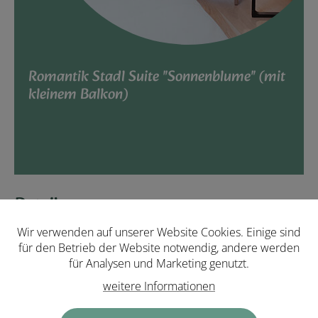
Romantik Stadl Suite "Sonnenblume" (mit
kleinem Balkon)
Details
Wir verwenden auf unserer Website Cookies. Einige sind
Romantik Stadl Suite "Sonnenblume" (mit
für den Betrieb der Website notwendig, andere werden
kleinem Balkon)
für Analysen und Marketing genutzt.
weitere Informationen
Gemütliche Junior-Suite im Nebengebäude
mit rustikalem Holzboden