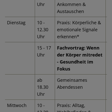
Uhr
Ankommen &
Austauschen
Dienstag
10 -
Praxis: Körperliche &
Fü
12.30
emotionale Signale
2
Uhr
erkennen*
B
15 - 17
Fachvortrag: Wenn
D
Uhr
der Körper mitredet
Ka
- Gesundheit im
E
Fokus
ab
Gemeinsames
18.30
Abendessen
Uhr
Mittwoch
10 -
Praxis: Alltag,
Fü