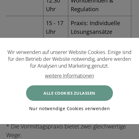
12.30
Wohlbefinden &
2
Uhr
Regulation
B
15 - 17
Praxis: Individuelle
Fü
Uhr
Lösungsansätze
2
B
Wir verwenden auf unserer Website Cookies. Einige sind
ab
Gemeinsames
für den Betrieb der Website notwendig, andere werden
19.00
Abendessen
für Analysen und Marketing genutzt.
Uhr
weitere Informationen
Donnerstag
ab
Frühstück, offene
ALLE COOKIES ZULASSEN
07.30
Fragen,
Uhr
Abschlussspaziergang
Nur notwendige Cookies verwenden
& Abreise
* Die Vormittagspraxis bietet zwei gleichwertige
Wege: